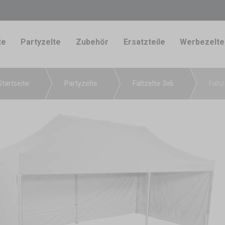
te
Partyzelte
Zubehör
Ersatzteile
Werbezelte
Startseite
Partyzelte
Faltzelte 3x6
Faltz