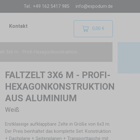
Tel.: +49 162 5417 985
info@expodum.de
Kontakt
0,00 €
elt 3x6 m - Profi-Hexagonkonstruktion...
FALTZELT 3X6 M - PROFI-
HEXAGONKONSTRUKTION
AUS ALUMINIUM
Weiß
Erstklassige aufklappbare Zelte in Größe von 6x3 m.
Der Preis beinhaltet das komplette Set: Konstruktion
+ Dachplane + Seitenplanen + Transporttasche mit