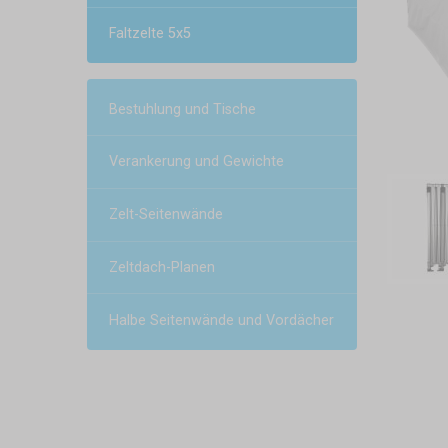
Faltzelte 5x5
Bestuhlung und Tische
Verankerung und Gewichte
Zelt-Seitenwände
Zeltdach-Planen
Halbe Seitenwände und Vordächer