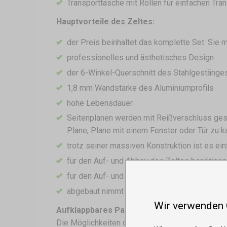
Transporttasche mit Rollen für einfachen Tra
Hauptvorteile des Zeltes:
der Preis beinhaltet das komplette Set: Sie
professionelles und ästhetisches Design
der 6-Winkel-Querschnitt des Stahlgestänges 
1,8 mm Wandstärke des Aluminiumprofils
hohe Lebensdauer
Seitenplanen werden mit Reißverschluss gesc
Plane, Plane mit einem Fenster oder Tür zu k
trotz seiner massiven Konstruktion ist es ei
für den Auf- und Abbau des Zeltes benötigen 
für den Auf- und Abbau ist kein Werkzeug erf
abgebaut nimmt es nicht viel Platz ein, so das
Wir verwenden
Aufklappbares Partyzelt mit Ihrem Logo?
Die Möglichkeiten des Drucks des Zeltes sind vi