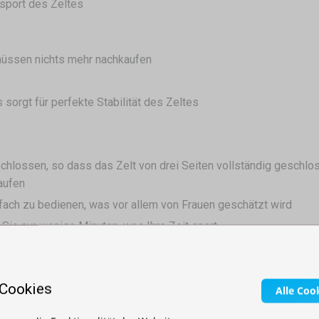
nsport des Zeltes
 müssen nichts mehr nachkaufen
sorgt für perfekte Stabilität des Zeltes
hlossen, so dass das Zelt von drei Seiten vollständig geschlo
aufen
nfach zu bedienen, was vor allem von Frauen geschätzt wird
Sie nur wenige Minuten, was Ihre Zeit spart
orderlich
s es leicht zu transportieren ist
 Cookies
Alle Coo
elfältig. Vom einfachen Logo bis zum Vollfarbdruck.