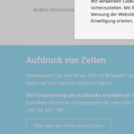
Wir verwenden Cookie
sicherzustellen. Mit 
Andere Dimensionen:
3x3
,
3x4,5
Messung der Website
Einwilligung erteilen
Aufdruck von Zelten
Interessieren Sie sich für ein Zelt mit Aufdruck? Ei
Marke auf und stärkt die Glaubwürdigkeit.
Die Visualisierung des Aufdrucks erstellen wir 
Schreiben Sie uns an
info@expodum.de
oder rufen 
+49 162 5417 985
Mehr über den Aufdruck von Zelten