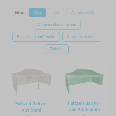
– zum Beispiel an der Bar, im Cateringbereich oder in einer
Loungezone für Gäste.
Filter:
Alles
6x3
Aluminium 50
Nach der Veranstaltung lässt sich der Tisch einfach
zusammenklappen, was Transport und Lagerung deutlich
Aluminiumkonstruktion
erleichtert.
Bestuhlung und Tische
Stahlkonstruktion
Zubehör
Faltzelt 3x6 m -
Faltzelt 3x6 m -
aus Aluminium
aus Stahl