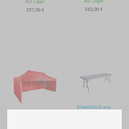
Auf Lager
Auf Lager
562,00 €
337,00 €
Ideale Maße für Stehempfänge
Ein typischer Stehtisch besitzt eine runde Tischplatte mit
einem Durchmesser von etwa
80 cm
und eine Höhe von etwa
Klapptisch aus
110 cm
, was die ideale Höhe für Gäste ist, um bequem im
Kunststoff
Faltzelt 3x6 m -
Stehen Getränke oder kleine Snacks zu genießen.
Auf Lager
Profi-