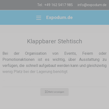
Tel.: +49 162 5417 985
info@expodum.de
Expodum.de
Klappbarer Stehtisch
Bei der Organisation von Events, Feiern oder
Promotionaktionen ist es wichtig, über Ausstattung zu
verfügen, die schnell aufgebaut werden kann und gleichzeitig
wenig Platz bei der Lagerung benötigt.
Schneller Aufbau und einfache Handhabung
Einer der größten Vorteile eines klappbaren Stehtisches ist
Mehr anzeigen
sein schneller Aufbau. Der Tisch kann innerhalb weniger
Sekunden genau dort aufgestellt werden, wo er benötigt wird