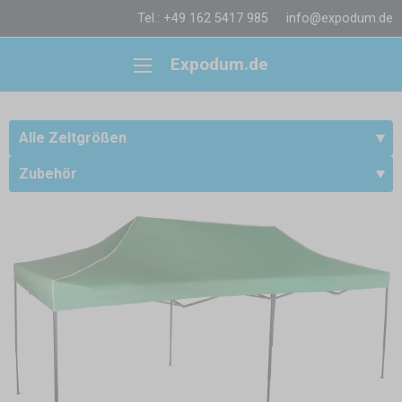
Tel.: +49 162 5417 985
info@expodum.de
Expodum.de
Alle Zeltgrößen
Zubehör