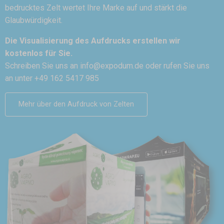
bedrucktes Zelt wertet Ihre Marke auf und stärkt die
Glaubwürdigkeit.
Die Visualisierung des Aufdrucks erstellen wir
kostenlos für Sie.
Schreiben Sie uns an
info@expodum.de
oder rufen Sie uns
an unter +49 162 5417 985
Mehr über den Aufdruck von Zelten