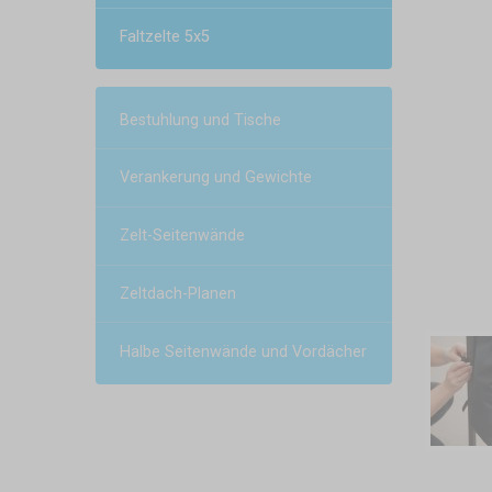
Faltzelte 5x5
Bestuhlung und Tische
Verankerung und Gewichte
Zelt-Seitenwände
Zeltdach-Planen
Halbe Seitenwände und Vordächer