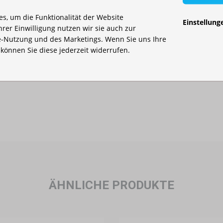
s, um die Funktionalität der Website
griff mit 8 cm Höhe
Einstellung
Ihrer Einwilligung nutzen wir sie auch zur
-Nutzung und des Marketings. Wenn Sie uns Ihre
 nach Entleerung
, können Sie diese jederzeit widerrufen.
eltbefestigung
und
Bodenverankerung
, das die Sicherheit 
ÄHNLICHE PRODUKTE