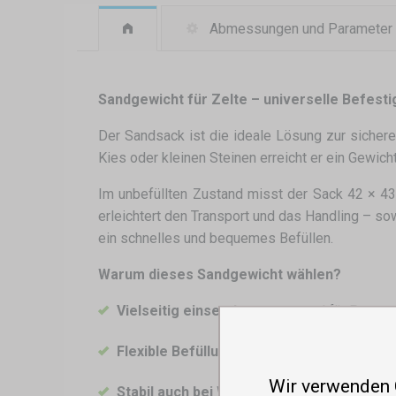
Abmessungen und Parameter
Sandgewicht für Zelte – universelle Befest
Der Sandsack ist die ideale Lösung zur sicher
Kies oder kleinen Steinen erreicht er ein Gewich
Im unbefüllten Zustand misst der Sack 42 × 43
erleichtert den Transport und das Handling – s
ein schnelles und bequemes Befüllen.
Warum dieses Sandgewicht wählen?
Vielseitig einsetzbar
– passend für Partyze
Flexible Befüllung
– Sand, Kies oder kleine 
Wir verwenden
Stabil auch bei Wind
– Gewicht 10–12 kg na