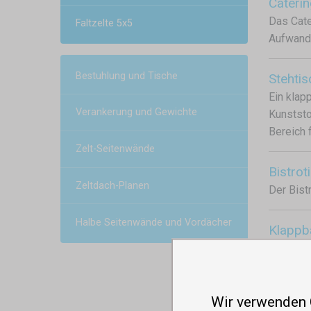
Cateri
Das Cate
Faltzelte 5x5
Aufwand 
Bestuhlung und Tische
Stehtis
Ein klap
Verankerung und Gewichte
Kunststo
Bereich 
Zelt-Seitenwände
Bistrot
Zeltdach-Planen
Der Bist
Halbe Seitenwände und Vordächer
Klappb
Ein klap
Stehbere
Wir verwenden
Promot