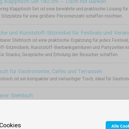
ng Klapptisch Set 180 cm – Tisch mit Bänken
ring Klapptisch Set ist eine bewährte und praktische Lösung für 
Sitzplätze für eine größere Personenzahl schaffen möchten.
che und Kunststoff-Sitzmöbel für Festivals und Veran
pbarer Stehtisch ist eine praktische Ergänzung für jedes Festiva
ff-Sitzmöbeln, Kunststoff-Bierbankgarnituren und Partyzelten kö
für Snacks, Gespräche und Erholung der Besucher schaffen.
isch für Gastronomie, Cafés und Terrassen
rotisch ist ein kompakter und vielseitiger Tisch, ideal für Gastr
arer Stehtisch
pbarer Stehtisch gehört zu den praktischen Lösungen, mit denen
iche für Gäste schaffen lassen.
 Cookies
Alle Coo
ion Stehtisch für Verkostungen