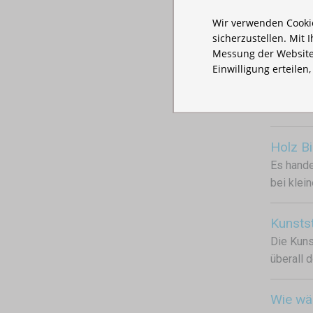
Dank ein
Wir verwenden Cookie
zu ergän
sicherzustellen. Mit 
Messung der Website
Einwilligung erteilen
Klappb
Für jede
Außenber
Holz Bi
Es hande
bei klei
Kunstst
Die Kuns
überall 
Wie wäh