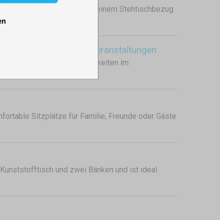
ihn mit einer Tischhusse oder einem Stehtischbezug
en
dene Veranstaltungen.
Terrassen, Events und Veranstaltungen
sten komfortable Sitzmöglichkeiten im
ben sind.
mfortable Sitzplätze für Familie, Freunde oder Gäste
Kunststofftisch und zwei Bänken und ist ideal