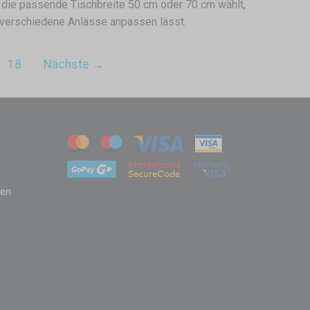
 die passende Tischbreite 50 cm oder 70 cm wählt,
an verschiedene Anlässe anpassen lässt.
18
Nächste →
zen