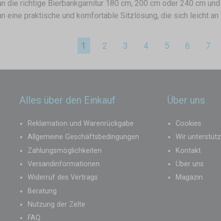
 die richtige Bierbankgarnitur 180 cm, 200 cm oder 240 cm und
an eine praktische und komfortable Sitzlösung, die sich leicht 
1
2
3
4
5
6
7
Alles über den Einkauf
Über uns
Reklamation und Warenrückgabe
Cookies
Allgemeine Geschäftsbedingungen
Wir unterstüt
Zahlungsmöglichkeiten
Kontakt
Versandinformationen
Über uns
Widerruf des Vertrags
Magazin
Beratung
Nutzung der Zelte
FAQ