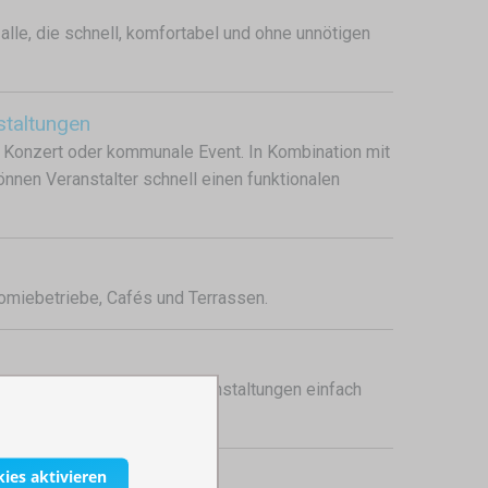
alle, die schnell, komfortabel und ohne unnötigen
staltungen
l, Konzert oder kommunale Event. In Kombination mit
nnen Veranstalter schnell einen funktionalen
onomiebetriebe, Cafés und Terrassen.
 sich bei verschiedenen Veranstaltungen einfach
kies aktivieren