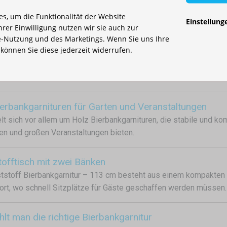
facher Handhabung, stabiler Konstruktion und der Möglichkeit, 
s, um die Funktionalität der Website
Einstellung
zen, ist dieser Tischtyp eine sehr beliebte Lösung für verschie
Ihrer Einwilligung nutzen wir sie auch zur
-Nutzung und des Marketings. Wenn Sie uns Ihre
, können Sie diese jederzeit widerrufen.
are Sitzmöbel für Gastronomie – flexible Lösung für 
 Gastronomie, jedes Restaurant oder Café ist es wichtig, den Gä
eich anzubieten, die gleichzeitig praktisch und leicht zu handha
erbankgarnituren für Garten und Veranstaltungen
lt sich vor allem um Holz Bierbankgarnituren, die stabile und ko
nen und großen Veranstaltungen bieten.
offtisch mit zwei Bänken
tstoff Bierbankgarnitur – 113 cm besteht aus einem kompakten 
dort, wo schnell Sitzplätze für Gäste geschaffen werden müssen.
lt man die richtige Bierbankgarnitur