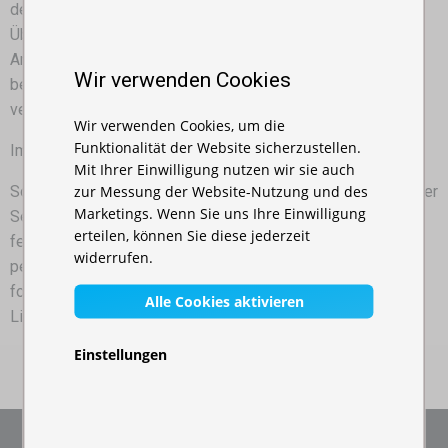
den Übernahmeschein. Nach dem Unterschreiben des
Übernahmescheins können Sie den Inhalt der Sendung in
Anwesenheit des Kuriers überprüfen. Ist die Sendung
Wir verwenden Cookies
beschädigt, notieren Sie es in den Übernahmeschein und
verweigern Sie die Annahme.
Wir verwenden Cookies, um die
Funktionalität der Website sicherzustellen.
Im Nachhinein werden wir Sie kontaktieren.
Mit Ihrer Einwilligung nutzen wir sie auch
zur Messung der Website-Nutzung und des
Sollten Sie eine Beschädigung der Sendung (des Inhaltes der
Marketings. Wenn Sie uns Ihre Einwilligung
Sendung) erst nach Erhalt und Abfahrt des Kuriers
erteilen, können Sie diese jederzeit
feststellen, müssen Sie die Ware innerhalb von 24 Stunden
widerrufen.
per E-Mail unter info@expodom.sk oder per Post an
folgender Adresse MUTTON s.r.o., Palugyayho 896, 03101
Alle Cookies aktivieren
Liptovský Mikuláš reklamieren.
Einstellungen