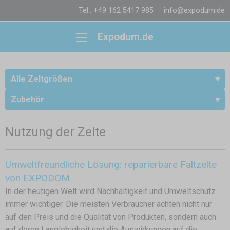
Tel.: +49 162 5417 985
info@expodum.de
Expodum.de
Alle Zeltgrößen
Zubehör
Nutzung der Zelte
Umweltfreundliche Lösung: reparierbare Faltzelte
von EXPODOM
In der heutigen Welt wird Nachhaltigkeit und Umweltschutz
immer wichtiger. Die meisten Verbraucher achten nicht nur
auf den Preis und die Qualität von Produkten, sondern auch
auf deren Langlebigkeit und die Auswirkungen auf die