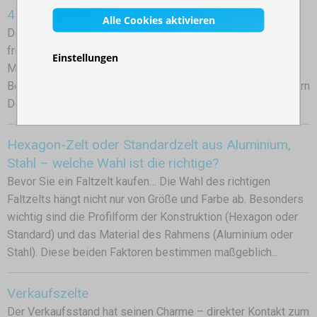
4×4 m Faltzelte
Alle Cookies aktivieren
Deine geheime Waffe für erfolgreiche Veranstaltungen! Ob
fröhliche Gartenparty, elegante Hochzeit oder lebhafter
Einstellungen
Marktstand – das 4×4 m Gartenpavillon besteht jede
Bewährungsprobe. Es ist nicht nur ein Sonnenschutz, sondern
Dein mobiles, temporäres Zentrum, das Dich überallhin...
Hexagon-Zelt oder Standardzelt aus Aluminium,
Stahl – welche Wahl ist die richtige?
Bevor Sie ein Faltzelt kaufen… Die Wahl des richtigen
Faltzelts hängt nicht nur von Größe und Farbe ab. Besonders
wichtig sind die Profilform der Konstruktion (Hexagon oder
Standard) und das Material des Rahmens (Aluminium oder
Stahl). Diese beiden Faktoren bestimmen maßgeblich...
Verkaufszelte
Der Verkaufsstand hat seinen Charme – direkter Kontakt zum