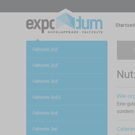
Startsei
Faltzelte 2x2
Faltzelte 2x3
Nut
Faltzelte 3x3
Wie org
Faltzelte 3x4,5
Eine gut
sondern 
Faltzelte 4x4
Caterin
Faltzelte 3x6