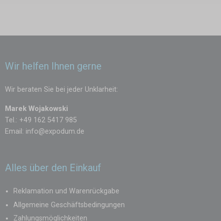
Kindergärten, Gemeindeveranstaltungen, Hochzeiten und kleinere
Events.
Die
Kunststoff Bierbankgarnitur – 113 cm
ist eine praktische Lösung,
um schnell sichere und komfortable Sitzplätze für Kinder und
Erwachsene zu schaffen. In Kombination mit einem
Expodum Zelt oder
Wir helfen Ihnen gerne
Partyzelt
eignet sie sich perfekt für Outdoor-Veranstaltungen und
kleinere Feiern, bei denen flexible und praktische Sitzmöglichkeiten
Wir beraten Sie bei jeder Unklarheit:
benötigt werden.
Marek Wojakowski
Tel.: +49 162 5417 985
Email:
info@expodum.de
Alles über den Einkauf
Reklamation und Warenrückgabe
Allgemeine Geschäftsbedingungen
Zahlungsmöglichkeiten