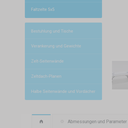
Faltzelte 5x5
Bestuhlung und Tische
Verankerung und Gewichte
Zelt-Seitenwände
Zeltdach-Planen
Halbe Seitenwände und Vordächer
Abmessungen und Parameter