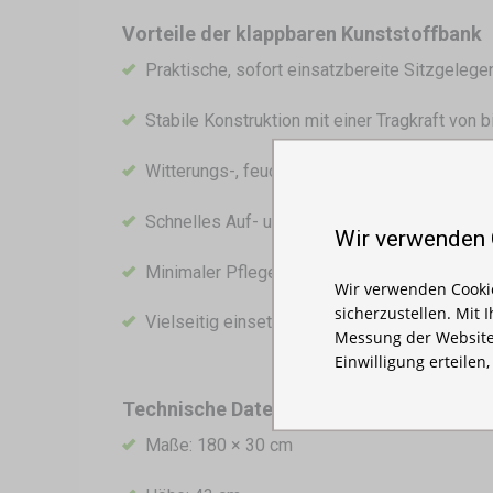
Vorteile der klappbaren Kunststoffbank
Praktische, sofort einsatzbereite Sitzgelege
Stabile Konstruktion mit einer Tragkraft von 
Witterungs-, feuchtigkeits- und UV-beständi
Schnelles Auf- und Zusammenklappen
Wir verwenden
Minimaler Pflegeaufwand und lange Lebensd
Wir verwenden Cookie
sicherzustellen. Mit 
Vielseitig einsetzbar – für Innen- und Außen
Messung der Website
Einwilligung erteilen
Technische Daten
Maße: 180 × 30 cm