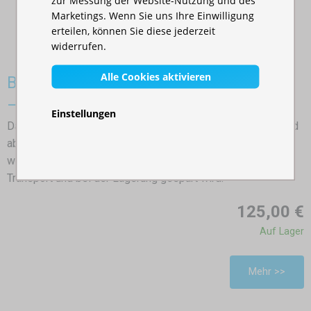
Marketings. Wenn Sie uns Ihre Einwilligung
erteilen, können Sie diese jederzeit
widerrufen.
Alle Cookies aktivieren
Bierzeltgarnitur / Festzeltgarnitur 3 tlg
– 113 cm
Einstellungen
Das Camping-Set kann innerhalb weniger Sekunden auf- und
abgebaut werden. Durch die praktische Kofferfunktion
werden die Bänke im Tisch verstaut, wodurch Platz beim
Transport und bei der Lagerung gespart wird.
125,00 €
Auf Lager
Mehr >>