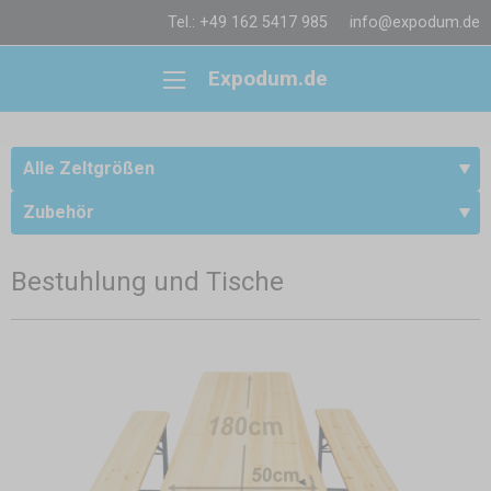
Tel.: +49 162 5417 985
info@expodum.de
Expodum.de
Alle Zeltgrößen
Zubehör
Bestuhlung und Tische