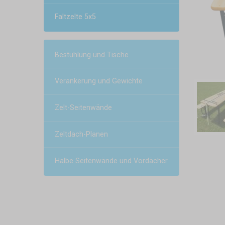
Faltzelte 5x5
Bestuhlung und Tische
Verankerung und Gewichte
Zelt-Seitenwände
Zeltdach-Planen
Halbe Seitenwände und Vordächer