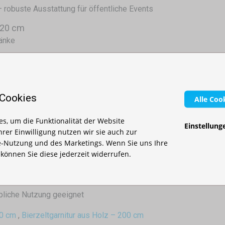
robuste Ausstattung für öffentliche Events
220 cm
änke
tenstärke 3 cm
tenstärke 3 cm
 Cookies
Alle Coo
48 cm, Holzstärke 3 cm
annenholz
s, um die Funktionalität der Website
Einstellung
Ihrer Einwilligung nutzen wir sie auch zur
-Nutzung und des Marketings. Wenn Sie uns Ihre
ch geeignet
, können Sie diese jederzeit widerrufen.
htet
chanismus, schnelles und einfaches Auf- und Zuklappen
n
rbliche Nutzung geeignet
80 cm
,
Bierzeltgarnitur aus Holz – 200 cm