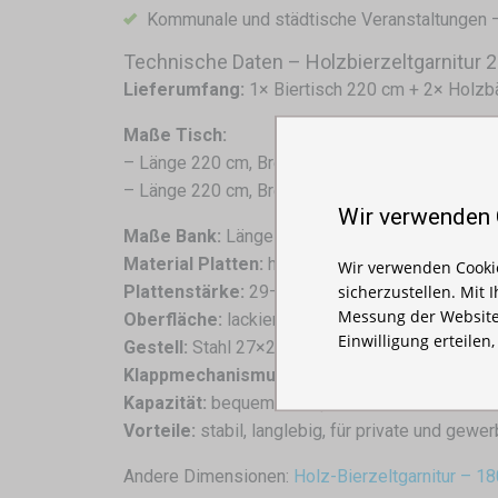
Kommunale und städtische Veranstaltungen – 
Technische Daten – Holzbierzeltgarnitur 
Lieferumfang:
1× Biertisch 220 cm + 2× Holzb
Maße Tisch:
– Länge 220 cm, Breite 50 cm, Höhe 76 cm, Plat
– Länge 220 cm, Breite 70 cm, Höhe 76 cm, Plat
Wir verwenden
Maße Bank:
Länge 220 cm, Breite 25 cm, Höhe 
Material Platten:
hochwertiges chinesisches T
Wir verwenden Cookie
sicherzustellen. Mit 
Plattenstärke:
29–30 mm ±3 %
Messung der Website
Oberfläche:
lackiert, für Innen- und Außenberei
Einwilligung erteilen
Gestell:
Stahl 27×27×3 mm, grün pulverbeschic
Klappmechanismus:
sicherer Verriegelungsme
Kapazität:
bequeme Sitzplätze für 12 Persone
Vorteile:
stabil, langlebig, für private und gewe
Andere Dimensionen:
Holz-Bierzeltgarnitur – 1