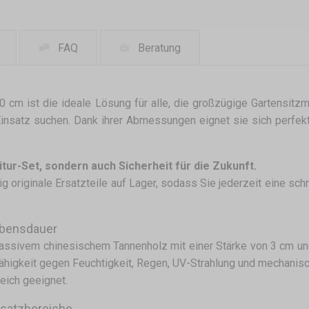
FAQ
Beratung
0 cm ist die ideale Lösung für alle, die großzügige Gartensitzm
nsatz suchen. Dank ihrer Abmessungen eignet sie sich perfekt 
itur-Set, sondern auch Sicherheit für die Zukunft.
stig originale Ersatzteile auf Lager, sodass Sie jederzeit eine sc
Lebensdauer
sivem chinesischem Tannenholz mit einer Stärke von 3 cm und b
higkeit gegen Feuchtigkeit, Regen, UV-Strahlung und mechanisch
eich geeignet.
nsatzbereiche