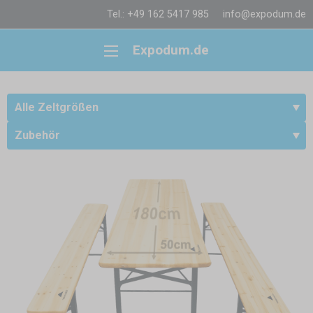
Tel.: +49 162 5417 985
info@expodum.de
Expodum.de
Alle Zeltgrößen
Zubehör