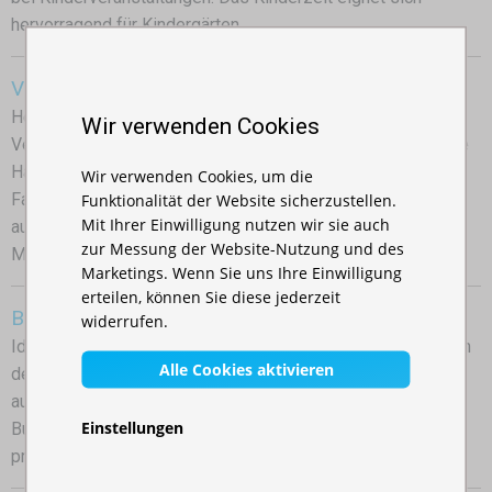
hervorragend für Kindergärten,...
Vorteile von hexagonalen Aluminiumzelten
Hexagonales Zelt – professionelle Lösung für
Wir verwenden Cookies
Veranstaltungen Wenn Stabilität, Langlebigkeit und einfache
Handhabung gefragt sind, bieten hexagonale Aluminium-
Wir verwenden Cookies, um die
Funktionalität der Website sicherzustellen.
Faltzelte eine hervorragende Lösung. Diese schnell
Mit Ihrer Einwilligung nutzen wir sie auch
aufbaubaren Premiumzelte eignen sich ideal für Events,
zur Messung der Website-Nutzung und des
Messen,...
Marketings. Wenn Sie uns Ihre Einwilligung
erteilen, können Sie diese jederzeit
Burger – und BBQ-Zelt
widerrufen.
Ideale Wahl für Festivals, Märkte und Street-Food-Events In
Alle Cookies aktivieren
der Welt der Outdoor-Veranstaltungen erfreuen sich schnell
aufbaubare Faltzelte zunehmender Beliebtheit. Wer als
Einstellungen
Burger – oder BBQ-Anbieter auf der Suche nach einem
praktischen und zuverlässigen Gastronomie-Zelt ist,...