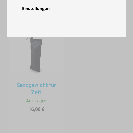
3x4,5 m
– mehr Platz für die Präsentation oder für mehrere
Einstellungen
Bedienkräfte.
4×4 m
– quadratische Grundfläche mit großer Fläche (16
m²), ohne Mittelstütze – ideal für größere
Veranstaltungen, Catering oder einen Promo-Stand mit
freiem Zugang von allen Seiten.
3x6 m
– perfekt für größere Gastro-Teams oder als kombinierte
Verkaufs- und Küchenfläche.
Zubehör für mehr Funktionalität am Stand
Sandgewicht für
Expodum
bietet eine große Auswahl an Zubehör, das sich ideal für den
Zelt
Einsatz am Strand eignet:
Auf Lager
Seitenwände
(vollflächig, mit Fenster oder Tür) – schützen vor
16,00 €
Wind und sichern Ihr Equipment.
Wassergewichte und Sandsäcke
– stabilisieren das Zelt auf