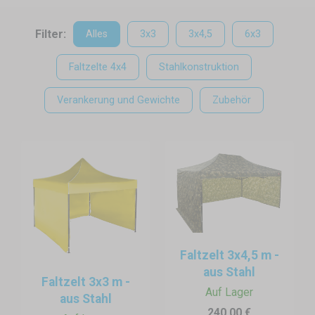
– bei jedem Wetter.
Warum ist ein Zelt die ideale Lösung für den Strand?
Filter:
Alles
3x3
3x4,5
6x3
Die
Faltzelte von Expodum
wurden für schnellen und einfachen
Faltzelte 4x4
Stahlkonstruktion
Aufbau entwickelt. Dank des Scherensystems lässt sich das Zelt in
wenigen Minuten aufstellen – ganz ohne Werkzeug. Das ist besonders
Verankerung und Gewichte
Zubehör
wertvoll, wenn Sie unter Zeitdruck arbeiten oder auf sandigem
Untergrund stehen.
Faltzelt 3x4,5 m -
aus Stahl
Faltzelt 3x3 m -
Auf Lager
aus Stahl
240,00 €