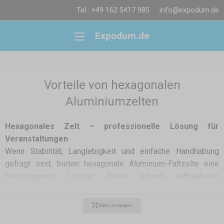
Tel.: +49 162 5417 985
info@expodum.de
Expodum.de
Vorteile von hexagonalen
Aluminiumzelten
Hexagonales Zelt – professionelle Lösung für
Veranstaltungen
Wenn Stabilität, Langlebigkeit und einfache Handhabung
gefragt sind, bieten hexagonale Aluminium-Faltzelte eine
hervorragende Lösung. Diese schnell aufbaubaren
Premiumzelte eignen sich ideal für Events, Messen, Märkte
oder sogar für industrielle Zwecke. Hier erfahren Sie, warum
Mehr anzeigen
sich diese Zelte lohnen: