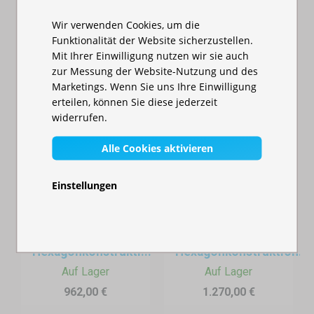
962,00 €
870,00 €
transportieren und lagern.
Wir verwenden Cookies, um die
Funktionalität der Website sicherzustellen.
Fazit
Mit Ihrer Einwilligung nutzen wir sie auch
Hexagonale Aluminium-Faltzelte bieten eine perfekte
zur Messung der Website-Nutzung und des
Kombination aus einfacher Handhabung, professionellem
Marketings. Wenn Sie uns Ihre Einwilligung
Erscheinungsbild und robuster Bauweise – eine langlebige
erteilen, können Sie diese jederzeit
und verlässliche Lösung für jede Veranstaltung.
widerrufen.
Alle Cookies aktivieren
Einstellungen
Faltzelt 3x4,5 m -
Faltzelt 3x6 m -
Profi-
Profi-
Hexagonkonstrukti...
Hexagonkonstruktion...
Auf Lager
Auf Lager
962,00 €
1.270,00 €