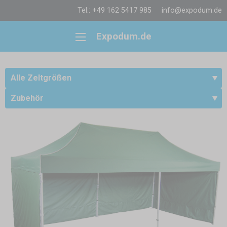
Tel.: +49 162 5417 985
info@expodum.de
Expodum.de
Alle Zeltgrößen
Zubehör