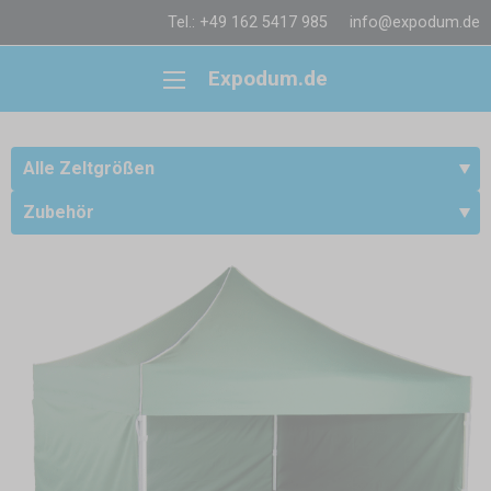
Tel.: +49 162 5417 985
info@expodum.de
Expodum.de
Alle Zeltgrößen
Zubehör