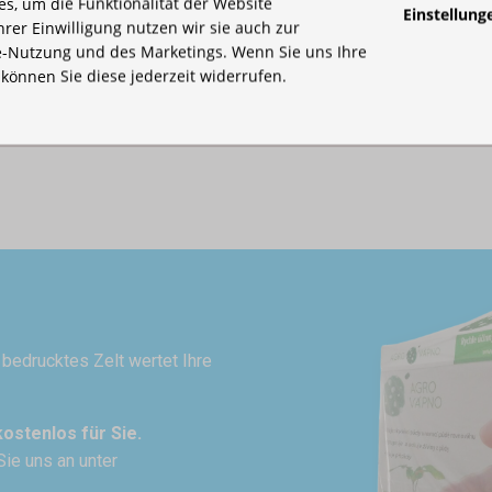
s, um die Funktionalität der Website
Einstellung
Ihrer Einwilligung nutzen wir sie auch zur
-Nutzung und des Marketings. Wenn Sie uns Ihre
 lassen. Von einem einfachen Logo bis zum Vollfarbdruck.
, können Sie diese jederzeit widerrufen.
n bedrucktes Zelt wertet Ihre
kostenlos für Sie.
Sie uns an unter