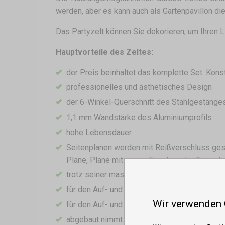
werden, aber es kann auch als Gartenpavillon di
Das Partyzelt können Sie dekorieren, um Ihren L
Hauptvorteile des Zeltes:
der Preis beinhaltet das komplette Set: Kons
professionelles und ästhetisches Design
der 6-Winkel-Querschnitt des Stahlgestänges 
1,1 mm Wandstärke des Aluminiumprofils
hohe Lebensdauer
Seitenplanen werden mit Reißverschluss gesc
Plane, Plane mit einem Fenster oder Tür zu k
trotz seiner massiven Konstruktion ist es ei
für den Auf- und Abbau des Zeltes benötigen 
Wir verwenden
für den Auf- und Abbau ist kein Werkzeug erf
abgebaut nimmt es nicht viel Platz ein, so das