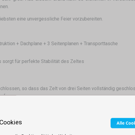
enen.
iebsten eine unvergessliche Feier vorzubereiten.
truktion + Dachplane + 3 Seitenplanen + Transporttasche
sorgt für perfekte Stabilität des Zeltes
hlossen, so dass das Zelt von drei Seiten vollständig geschlo
aufen
nfach zu bedienen
Sie nur wenige Minuten, was Ihre Zeit spart
 Cookies
orderlich
Alle Coo
s es leicht zu transportieren ist