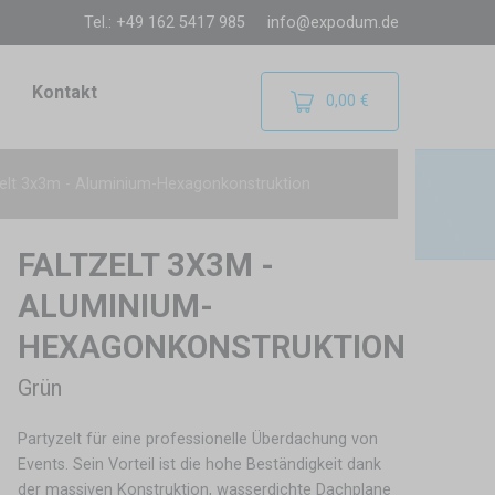
Tel.: +49 162 5417 985
info@expodum.de
Kontakt
0,00 €
zelt 3x3m - Aluminium-Hexagonkonstruktion
FALTZELT 3X3M -
ALUMINIUM-
HEXAGONKONSTRUKTION
Grün
Partyzelt für eine professionelle Überdachung von
Events. Sein Vorteil ist die hohe Beständigkeit dank
der massiven Konstruktion, wasserdichte Dachplane