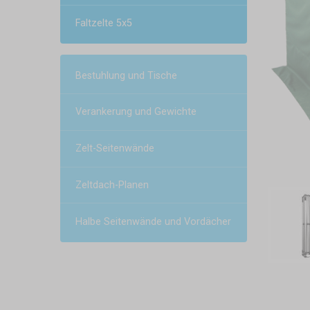
Faltzelte 5x5
Bestuhlung und Tische
Verankerung und Gewichte
Zelt-Seitenwände
Zeltdach-Planen
Halbe Seitenwände und Vordächer