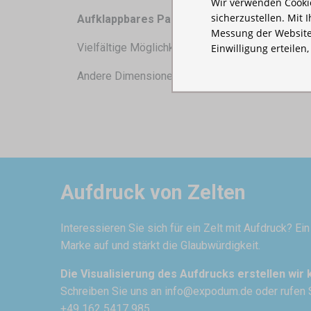
Wir verwenden Cookie
sicherzustellen. Mit 
Aufklappbares Partyzelt mit Ihrem Logo?
Messung der Website
Vielfältige Möglichkeiten Ihr Zelt bedrucken zu
Einwilligung erteilen
Andere Dimensionen:
3x4,5
,
3x6
,
4x4
Aufdruck von Zelten
Interessieren Sie sich für ein Zelt mit Aufdruck? Ei
Marke auf und stärkt die Glaubwürdigkeit.
Die Visualisierung des Aufdrucks erstellen wir 
Schreiben Sie uns an
info@expodum.de
oder rufen 
+49 162 5417 985