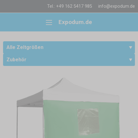
Tel.: +49 162 5417 985
info@expodum.de
Expodum.de
Alle Zeltgrößen
Zubehör