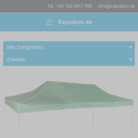
Tel.: +49 162 5417 985
info@expodum.de
Expodum.de
Alle Zeltgrößen
Zubehör