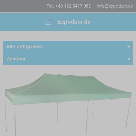
Tel.: +49 162 5417 985
info@expodum.de
Expodum.de
Alle Zeltgrößen
Zubehör