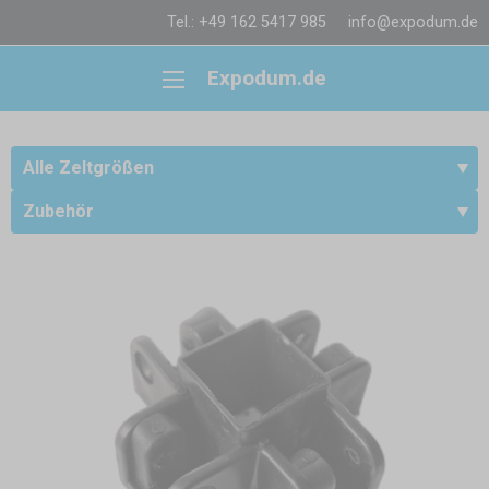
Tel.: +49 162 5417 985
info@expodum.de
Expodum.de
Alle Zeltgrößen
Zubehör