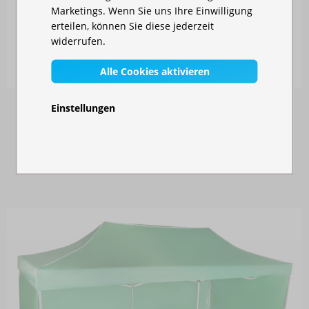
Marketings. Wenn Sie uns Ihre Einwilligung
SPANNGURT
erteilen, können Sie diese jederzeit
widerrufen.
Auf Lager
10,00 €
Alle Cookies aktivieren
Einstellungen
ÄHNLICHE PRODUKTE