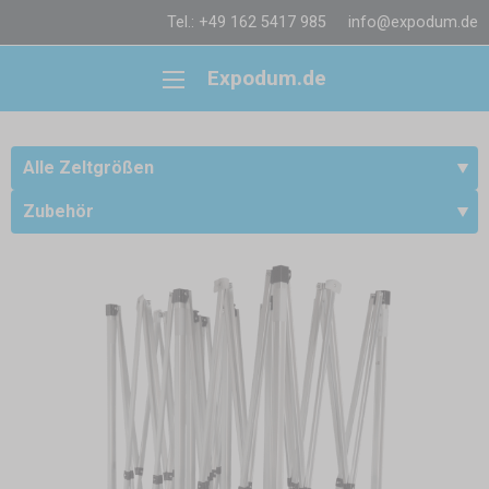
Tel.: +49 162 5417 985
info@expodum.de
Expodum.de
Alle Zeltgrößen
Zubehör