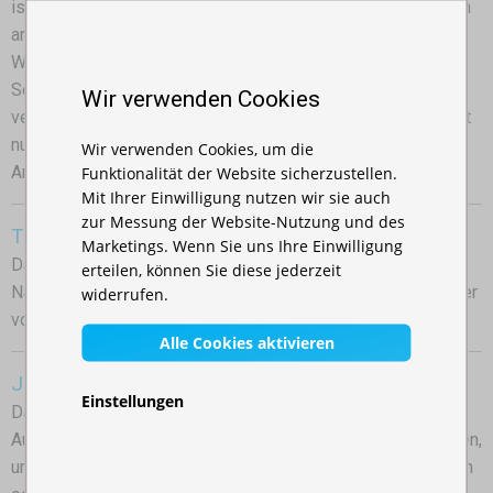
ist nicht nur das Anglerzubehör notwendig, sondern auch ein
angemessener Schutz vor den wechselhaften
Wetterbedingungen, Insekten und starker
Sonneneinstrahlung. Hier bieten faltbare Gartenzelte in
Wir verwenden Cookies
verschiedenen Größen eine hervorragende Lösung, die nicht
nur für Gartenpartys, sondern auch als praktisches
Wir verwenden Cookies, um die
Funktionalität der Website sicherzustellen.
Anglerzubehör perfekt geeignet sind.
Mit Ihrer Einwilligung nutzen wir sie auch
zur Messung der Website-Nutzung und des
Tarnzelt
Marketings. Wenn Sie uns Ihre Einwilligung
Das Tarnzelt ist eine unverzichtbare Ausrüstung für
erteilen, können Sie diese jederzeit
Naturliebhaber, Jäger, Angler, Airsoft-Teams und Veranstalter
widerrufen.
von Outdoor-Events.
Alle Cookies aktivieren
Jagdzelt
Einstellungen
Das Jagdzelt ist ein unverzichtbarer Bestandteil der
Ausrüstung für alle, die lange Stunden in der Natur verbringen,
um Wild zu beobachten, auf den richtigen Moment zu warten