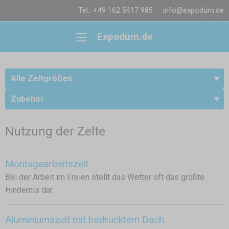
Tel.: +49 162 5417 985
info@expodum.de
Expodum.de
Alle Zeltgrößen
Zubehör
Nutzung der Zelte
Montagearbeitszelt
Bei der Arbeit im Freien stellt das Wetter oft das größte
Hindernis dar.
Aluminiumszelt mit bedrucktem Dach