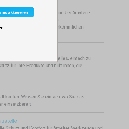
kies aktivieren
 einer temporären Umkleidekabine bei Amateur-
haft und der multifunktionalen
 komfortable Alternative zu herkömmlichen
en
zen Sie auf ein professionelles, einfach zu
tz für Ihre Produkte und hilft Ihnen, die
lt kaufen. Wissen Sie einfach, wo Sie das
r einsatzbereit.
austelle
, die Schutz und Komfort für Arbeiter, Werkzeuge und