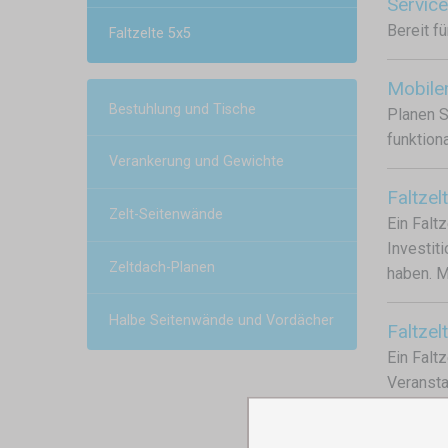
Service
Bereit f
Faltzelte 5x5
Mobiler
Bestuhlung und Tische
Planen S
funktion
Verankerung und Gewichte
Faltzel
Zelt-Seitenwände
Ein Faltz
Investit
Zeltdach-Planen
haben. M
Halbe Seitenwände und Vordächer
Faltzel
Ein Faltz
Veransta
Wetterbe