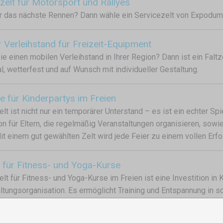
zelt für Motorsport und Rallyes
ür das nächste Rennen? Dann wähle ein Servicezelt von Expodum 
 Verleihstand für Freizeit-Equipment
ie einen mobilen Verleihstand in Ihrer Region? Dann ist ein Fal
al, wetterfest und auf Wunsch mit individueller Gestaltung.
te für Kinderpartys im Freien
elt ist nicht nur ein temporärer Unterstand – es ist ein echter Sp
ion für Eltern, die regelmäßig Veranstaltungen organisieren, sowie
it einem gut gewählten Zelt wird jede Feier zu einem vollen Er
t für Fitness- und Yoga-Kurse
elt für Fitness- und Yoga-Kurse im Freien ist eine Investition in K
ltungsorganisation. Es ermöglicht Training und Entspannung in s
dingungen, und bietet gleichzeitig Sicherheit und Wohlbefinden f