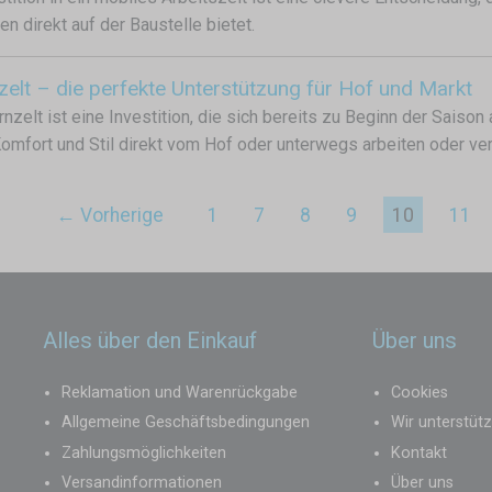
en direkt auf der Baustelle bietet.
elt – die perfekte Unterstützung für Hof und Markt
nzelt ist eine Investition, die sich bereits zu Beginn der Saison a
Komfort und Stil direkt vom Hof oder unterwegs arbeiten oder v
← Vorherige
1
7
8
9
10
11
Alles über den Einkauf
Über uns
Reklamation und Warenrückgabe
Cookies
Allgemeine Geschäftsbedingungen
Wir unterstüt
Zahlungsmöglichkeiten
Kontakt
Versandinformationen
Über uns