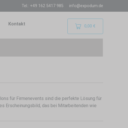
Tel.: +49 162 5417 985
info@expodum.de
Kontakt
0,00 €
lons für Firmenevents sind die perfekte Lösung für
les Erscheinungsbild, das bei Mitarbeitenden wie