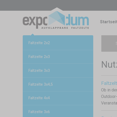
Startsei
Faltzelte 2x2
Faltzelte 2x3
Nut
Faltzelte 3x3
Faltzel
Faltzelte 3x4,5
Ob in de
Outdoor-
Faltzelte 4x4
Veransta
Faltzelte 3x6