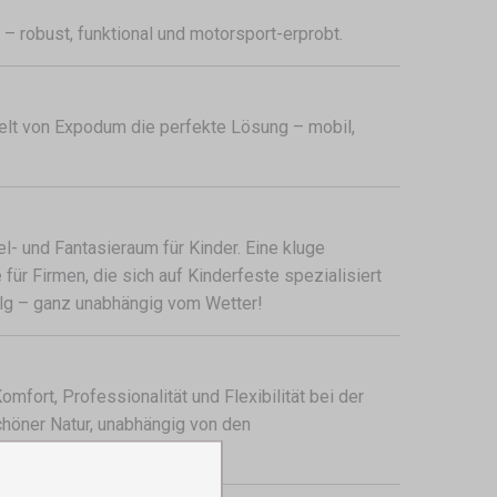
– robust, funktional und motorsport-erprobt.
tzelt von Expodum die perfekte Lösung – mobil,
iel- und Fantasieraum für Kinder. Eine kluge
 für Firmen, die sich auf Kinderfeste spezialisiert
folg – ganz unabhängig vom Wetter!
omfort, Professionalität und Flexibilität bei der
chöner Natur, unabhängig von den
ür alle Teilnehmer.