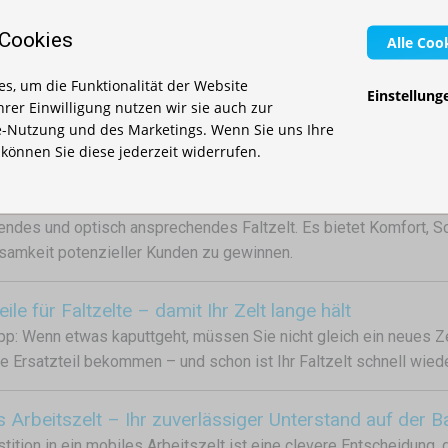
äre Umkleidekabinen
 Cookies
Alle Coo
aufbaubare Faltzelte sind die ideale Lösung für die Einrichtung
anstaltungen. Dank ihrer Mobilität, der schnellen Einsatzbereitsc
s, um die Funktionalität der Website
möglichkeiten bieten sie eine praktische, kosteneffiziente und
Einstellung
Ihrer Einwilligung nutzen wir sie auch zur
eräumen.
-Nutzung und des Marketings. Wenn Sie uns Ihre
, können Sie diese jederzeit widerrufen.
elt für Gartenmessen und Pflanzenmärkte
 an Gartenmessen oder Pflanzenmärkten teilnehmen möchten, set
ndes und optisch ansprechendes Faltzelt. Es bietet Komfort, Schu
amkeit potenzieller Kunden zu gewinnen.
eile für Faltzelte – damit Ihr Zelt lange hält
pp: Wenn etwas kaputtgeht, müssen Sie nicht gleich ein neues Ze
 Ersatzteil bekommen – und schon ist Ihr Faltzelt schnell wiede
 Arbeitszelt – Ihr zuverlässiger Unterstand auf der B
stition in ein mobiles Arbeitszelt ist eine clevere Entscheidung