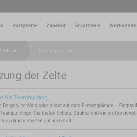
te
Partyzelte
Zubehör
Ersatzteile
Werbezelte
Startseite
Nutzung der Zelte
zung der Zelte
te für Teambuilding
n Bergen, im Wald oder direkt auf dem Firmengelände – Faltpavil
Teambuildings. Sie bieten Schutz, Struktur und ein professionel
ltern gleichermaßen gut ankommt.