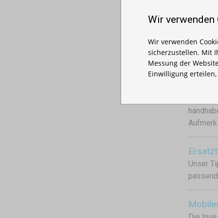
Tempor
Wir verwenden
Schnell 
Sportver
Wir verwenden Cookie
Nutzungs
sicherzustellen. Mit 
Umkleid
Messung der Website
Einwilligung erteilen
Messez
Wenn Sie
handhabe
Aufmerks
Ersatzt
Unser Ti
passende
Mobiles
Die Inve