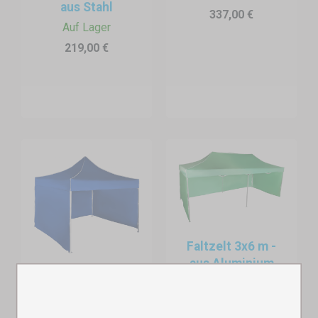
aus Stahl
337,00 €
oder Wanderweg aus.
Auf Lager
Fahrradverleih, Scooterstation oder Outdoor-Sportgeräte an
219,00 €
touristischen Orten
Faltzelte eignen sich auch hervorragend für:
Verleihstationen an Rad- und Wanderwegen
, Parks oder
Bahnhöfen,
City-Scooter-Verleih
in Tourismusregionen,
Mobile Infopoints und Registrierungsstellen
für
Freizeitangebote.
Das Faltzelt dient dabei nicht nur als Wetterschutz, sondern auch
Faltzelt 3x6 m -
als
Kundenanlaufstelle für Auskünfte, Verleihverträge oder
aus Aluminium
Equipmentübergabe
. Besonders praktisch:
Modulare Systeme
Faltzelt 3x3 m -
Auf Lager
lassen sich flexibel erweitern – mit Stehtischen,
aus Aluminium
562,00 €
Equipmentständern oder Sitzmöglichkeiten.