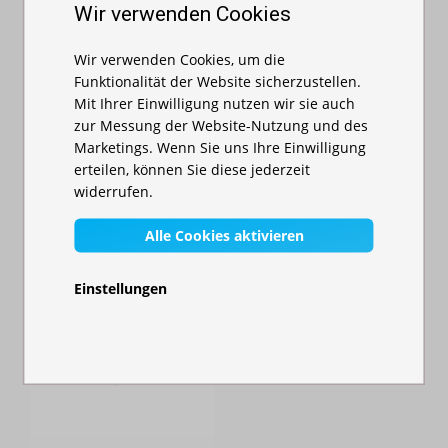
Auf Lager
Wir verwenden Cookies
Vorteile eines Faltzelts als mobiler Verleihstand
327,00 €
Schneller Auf- und Abbau
– ideal für saisonale oder
Wir verwenden Cookies, um die
wechselnde Standorte
Funktionalität der Website sicherzustellen.
Mit Ihrer Einwilligung nutzen wir sie auch
Mobil und platzsparend
– zusammengefaltet leicht zu
zur Messung der Website-Nutzung und des
transportieren
Marketings. Wenn Sie uns Ihre Einwilligung
Wetterfest
– schützt Menschen und Material vor Regen,
erteilen, können Sie diese jederzeit
Sonne und Wind
widerrufen.
Werbewirksam
– bedruckbar mit Logo, Infos oder Symbolen
Alle Cookies aktivieren
Sicher und standfest
– durch Spannsets oder
Wassergewichte stabil auf jedem Untergrund
Einstellungen
Individuell ausstattbar
– mit Seitenwänden, Moskitonetzen,
Gewichtstank
LED-Beleuchtung oder Theken
Auf Lager
Ein professioneller Auftritt – auch im Gelände
26,00 €
Ein Verleihzelt schafft
Vertrauen und Übersicht
. Statt
improvisierter Tische oder Sonnenschirme bietet ein professionell