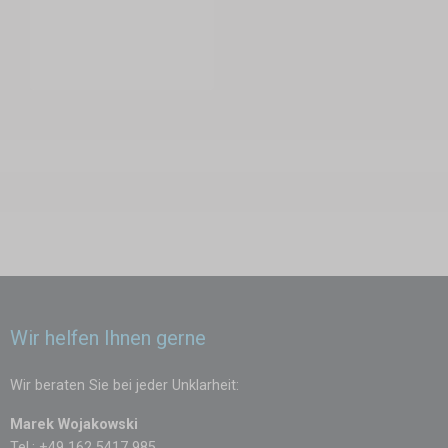
gestaltetes Zelt:
Schutz für Equipment und Unterlagen
Strukturierte Abläufe bei Ausgabe und Rücknahme
Platz für Werbung, Zubehör und Beratung
Mit optionalem Druck auf Dach oder Seitenwänden, Bannern oder
Beachflags machen Sie Ihren Standort zum Blickfang.
Wir helfen Ihnen gerne
Wir beraten Sie bei jeder Unklarheit:
Marek Wojakowski
Tel.: +49 162 5417 985