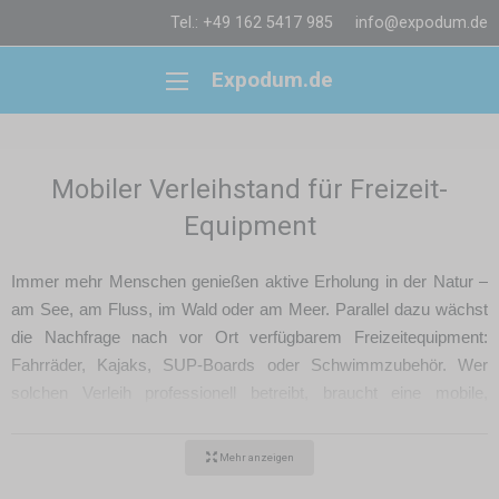
Tel.: +49 162 5417 985
info@expodum.de
Expodum.de
Mobiler Verleihstand für Freizeit-
Equipment
Immer mehr Menschen genießen aktive Erholung in der Natur –
am See, am Fluss, im Wald oder am Meer. Parallel dazu wächst
die Nachfrage nach vor Ort verfügbarem Freizeitequipment:
Fahrräder, Kajaks, SUP-Boards oder Schwimmzubehör. Wer
solchen Verleih professionell betreibt, braucht eine mobile,
wetterfeste und praktische Lösung. Die ideale Antwort:
ein
Faltzelt als mobiler Verleihstand
.
Mehr anzeigen
Mobiler Verleih von Wassersportequipment an Strand, See