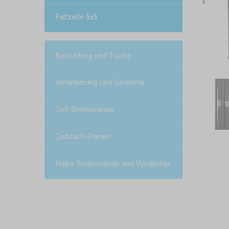
Faltzelte 5x5
Bestuhlung und Tische
Verankerung und Gewichte
Zelt-Seitenwände
Zeltdach-Planen
Halbe Seitenwände und Vordächer