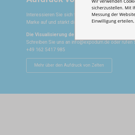
Wir verwenden Cookie
sicherzustellen. Mit 
Messung der Website
Interessieren Sie sich für ein Zelt mit Aufdruck? Ei
Einwilligung erteilen
Marke auf und stärkt die Glaubwürdigkeit.
Die Visualisierung des Aufdrucks erstellen wir 
Schreiben Sie uns an
info@expodum.de
oder rufen 
+49 162 5417 985
Mehr über den Aufdruck von Zelten