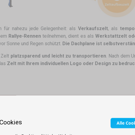
h für nahezu jede Gelegenheit: als
Verkaufszelt
, als
tempo
inem
Rallye-Rennen
teilnehmen, dient es als
Werkstattzelt od
 vor Sonne und Regen schützt.
Die Dachplane ist selbstverstän
 Zelt
platzsparend und leicht zu transportieren
. Nach dem U
 das
Zelt mit Ihrem individuellen Logo oder Design zu bedru
 Cookies
Alle Coo