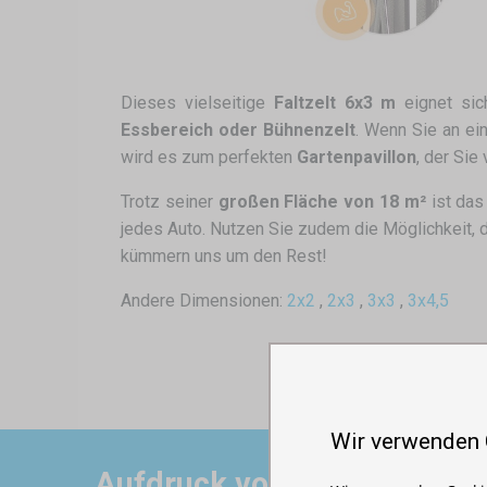
Dieses vielseitige
Faltzelt 6x3 m
eignet sic
Essbereich oder Bühnenzelt
. Wenn Sie an e
wird es zum perfekten
Gartenpavillon
, der Sie
Trotz seiner
großen Fläche von 18 m²
ist das
jedes Auto. Nutzen Sie zudem die Möglichkeit,
kümmern uns um den Rest!
Andere Dimensionen:
2x2
,
2x3
,
3x3
,
3x4,5
Wir verwenden
Aufdruck von Zelten