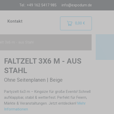
Tel.: +49 162 5417 985
info@expodum.de
Kontakt
0,00 €
elt 3x6 m - aus Stahl
FALTZELT 3X6 M - AUS
STAHL
Ohne Seitenplanen | Beige
Partyzelt 6x3 m – Kingsize für große Events! Schnell
aufklappbar, stabil & wetterfest. Perfekt für Feiern,
Märkte & Veranstaltungen. Jetzt entdecken!
Mehr
Informationen