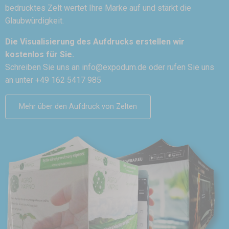
bedrucktes Zelt wertet Ihre Marke auf und stärkt die
Glaubwürdigkeit.
Die Visualisierung des Aufdrucks erstellen wir
kostenlos für Sie.
Schreiben Sie uns an
info@expodum.de
oder rufen Sie uns
an unter +49 162 5417 985
Mehr über den Aufdruck von Zelten