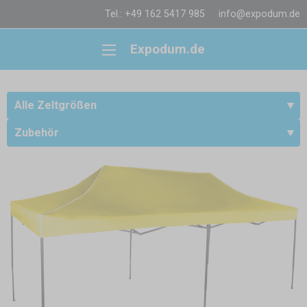
Tel.: +49 162 5417 985
info@expodum.de
Expodum.de
Alle Zeltgrößen
Zubehör