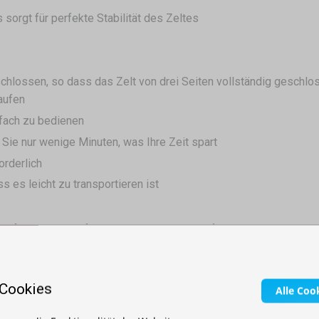
sorgt für perfekte Stabilität des Zeltes
hlossen, so dass das Zelt von drei Seiten vollständig geschlo
aufen
nfach zu bedienen
Sie nur wenige Minuten, was Ihre Zeit spart
orderlich
s es leicht zu transportieren ist
elfältig. Vom einfachen Logo bis zum Vollfarbdruck.
 Cookies
Alle Coo