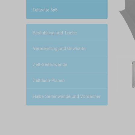
Faltzelte 5x5
Bestuhlung und Tische
Verankerung und Gewichte
Zelt-Seitenwände
Zeltdach-Planen
Halbe Seitenwände und Vordächer