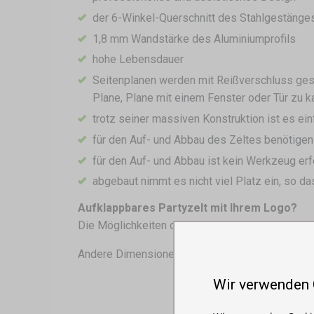
der 6-Winkel-Querschnitt des Stahlgestänges 
1,8 mm Wandstärke des Aluminiumprofils
hohe Lebensdauer
Seitenplanen werden mit Reißverschluss gesc
Plane, Plane mit einem Fenster oder Tür zu k
trotz seiner massiven Konstruktion ist es ei
für den Auf- und Abbau des Zeltes benötigen 
für den Auf- und Abbau ist kein Werkzeug erf
abgebaut nimmt es nicht viel Platz ein, so das
Aufklappbares Partyzelt mit Ihrem Logo?
Die Möglichkeiten des Drucks des Zeltes sind vi
Andere Dimensionen:
3x3
,
3x6
Wir verwenden