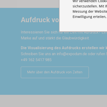
Wir verwenden Cookie
sicherzustellen. Mit 
Messung der Website
Einwilligung erteilen
Aufdruck von Zelten
Interessieren Sie sich für ein Zelt mit Aufdruck? Ei
Marke auf und stärkt die Glaubwürdigkeit.
Die Visualisierung des Aufdrucks erstellen wir 
Schreiben Sie uns an
info@expodum.de
oder rufen 
+49 162 5417 985
Mehr über den Aufdruck von Zelten