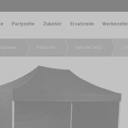
te
Partyzelte
Zubehör
Ersatzteile
Werbezelte
Startseite
Partyzelte
Faltzelte 3x4,5
Fal