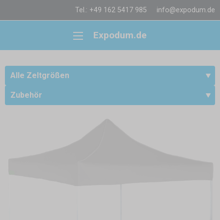
Tel.: +49 162 5417 985
info@expodum.de
Expodum.de
Alle Zeltgrößen
Zubehör