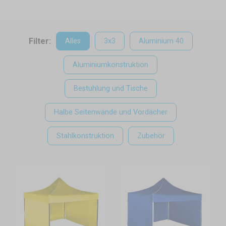
Filter:
Alles
3x3
Aluminium 40
Aluminiumkonstruktion
Bestuhlung und Tische
Halbe Seitenwände und Vordächer
Stahlkonstruktion
Zubehör