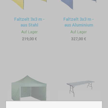
Faltzelt 3x3 m -
Faltzelt 3x3 m -
aus Stahl
aus Aluminium
Auf Lager
Auf Lager
Blitzschneller Aufbau – mehr Zeit für Ihre Kunden
219,00 €
327,00 €
Ein Faltzelt ist in wenigen Minuten aufgestellt – ganz ohne Werkzeug
und Stress. Genauso schnell lässt es sich wieder abbauen und dort
aufstellen, wo gerade die größte Nachfrage herrscht.
Die perfekte
Lösung für Händler, die flexibel bleiben möchten.
Komfort und Schutz bei jedem Wetter
Herbstlicher Regen, Wind oder Kälte? Ihre Ware bleibt geschützt und
die Kunden können in Ruhe auswählen.
Eine angenehme
Einkaufsatmosphäre entscheidet oft darüber, wer den Kunden
gewinnt.
Ein Auftritt, der verkauft