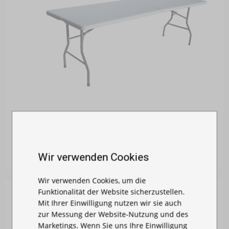
KLAPPTISCH AUS KUNSTSTOFF
Auf Lager
135,00 €
Wir verwenden Cookies
Wir verwenden Cookies, um die
Funktionalität der Website sicherzustellen.
Mit Ihrer Einwilligung nutzen wir sie auch
zur Messung der Website-Nutzung und des
Marketings. Wenn Sie uns Ihre Einwilligung