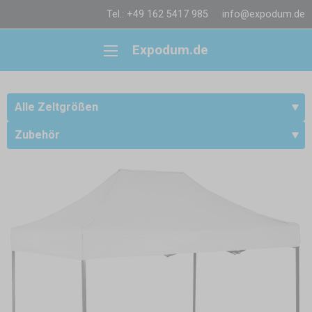
Tel.: +49 162 5417 985
info@expodum.de
Expodum.de
Alle Zeltgrößen
Zubehör