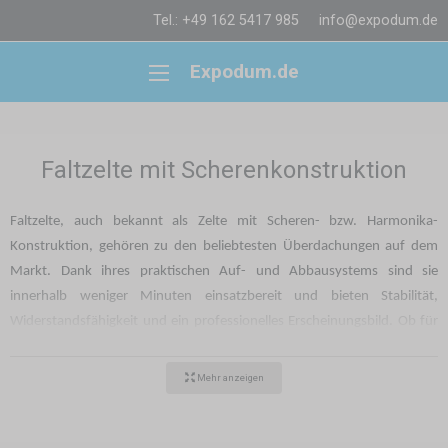
Tel.: +49 162 5417 985
info@expodum.de
Expodum.de
Faltzelte mit Scherenkonstruktion
Faltzelte, auch bekannt als Zelte mit Scheren- bzw. Harmonika-
Konstruktion, gehören zu den beliebtesten Überdachungen auf dem
Markt. Dank ihres praktischen Auf- und Abbausystems sind sie
innerhalb weniger Minuten einsatzbereit und bieten Stabilität,
Widerstandsfähigkeit und ein professionelles Erscheinungsbild. Ob für
den Verkauf auf Märkten, die Präsentation auf einer Messe, ein
Firmenevent oder eine private Feier – ein Faltzelt ist immer die richtige
Mehr anzeigen
Wahl.
Konstruktionsarten: Stahl, Aluminium und Hexagon