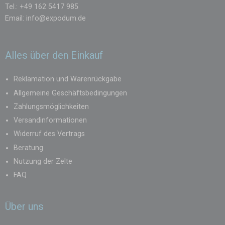
Tel.: +49 162 5417 985
Vielseitige Einsatzmöglichkeiten
– von Märkten und Messen über
Email:
info@expodum.de
Festivals bis zu privaten Feiern und Firmenevents.
Professionelles Erscheinungsbild
– wirkt elegant und
Alles über den Einkauf
repräsentativ.
Wetterbeständig
– robuste Konstruktion und wasserdichtes Dach
Reklamation und Warenrückgabe
schützen Sie und Ihre Ware
Allgemeine Geschäftsbedingungen
Zahlungsmöglichkeiten
Versandinformationen
Widerruf des Vertrags
Beratung
Nutzung der Zelte
FAQ
Über uns