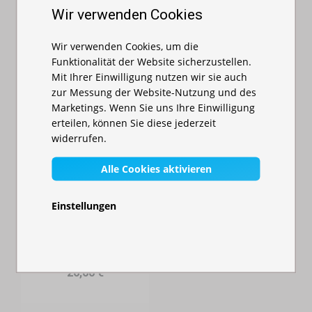
Hexagonkonstruk...
420,00 €
Wir verwenden Cookies
Auf Lager
Wir verwenden Cookies, um die
962,00 €
Funktionalität der Website sicherzustellen.
Mit Ihrer Einwilligung nutzen wir sie auch
zur Messung der Website-Nutzung und des
Marketings. Wenn Sie uns Ihre Einwilligung
erteilen, können Sie diese jederzeit
widerrufen.
Alle Cookies aktivieren
Einstellungen
Praktische Größen für jeden Anlass
Gewichtstank
Faltzelte sind in verschiedenen Abmessungen erhältlich, sodass jeder
Auf Lager
die passende Variante findet:
26,00 €
2×2 m
– kompakt, ideal für kleine Verkaufsstände, Infopoints oder
den privaten Gebrauch.