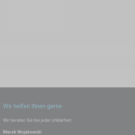
2×3 m
– praktische Lösung für enge Flächen und kleinere
Präsentationen.
3×3 m
– die beliebteste und universellste Größe, perfekt für Märkte,
Festivals und Firmenevents.
4,5×3 m
– bietet mehr Fläche für Präsentationen, Verkauf oder
Gastronomie.
6×3 m
– geräumige Variante für größere Veranstaltungen, bei denen
mehr Ware oder Gäste untergebracht werden müssen.
4×4 m
– quadratisches, repräsentatives Format, das sich auch für
exklusive Events eignet.
Wir helfen Ihnen gerne
Warum ein Faltzelt mit Scherenkonstruktion wählen?
Schneller Auf- und Abbau
– in wenigen Minuten, ganz ohne
Wir beraten Sie bei jeder Unklarheit:
Werkzeug.
Marek Wojakowski