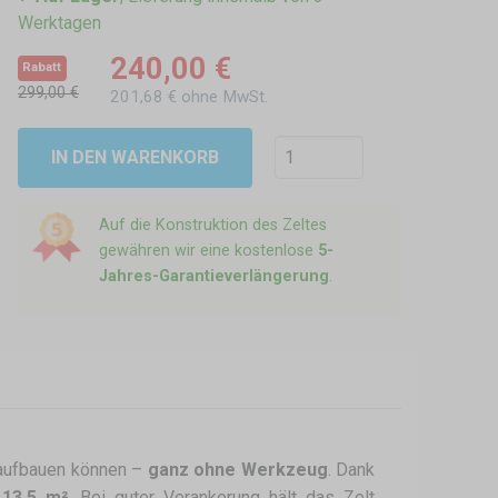
Werktagen
240,00 €
Rabatt
299,00 €
201,68 € ohne MwSt.
IN DEN WARENKORB
Auf die Konstruktion des Zeltes
gewähren wir eine kostenlose
5-
Jahres-Garantieverlängerung
.
ufbauen können –
ganz ohne Werkzeug
. Dank
 13,5 m²
. Bei guter Verankerung hält das Zelt