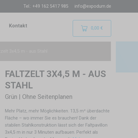
Tel.: +49 162 5417 985
info@expodum.de
Kontakt
0,00 €
tzelt 3x4,5 m - aus Stahl
FALTZELT 3X4,5 M - AUS
STAHL
Grün | Ohne Seitenplanen
Mehr Platz, mehr Möglichkeiten. 13,5 m² überdachte
Fläche – wo immer Sie es brauchen! Dank der
stabilen Stahlkonstruktion lässt sich der Faltpavillon
3x4,5 m in nur 3 Minuten aufbauen. Perfekt als