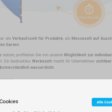
bar: als
Verkaufszelt für Produkte
, als
Messezelt auf Ausst
 im Garten
.
s
nutzen, profitieren Sie von unserer
Möglichkeit zur individu
t. Ein bedrucktes
Werbezelt
macht Ihr Unternehmen
sichtbar
lbstverständlich wasserdicht.
 Cookies
Alle Coo