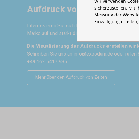
Wir verwenden Cookie
Aufdruck von Zelten
sicherzustellen. Mit 
Messung der Website
Einwilligung erteilen
Interessieren Sie sich für ein Zelt mit Aufdruck? Ei
Marke auf und stärkt die Glaubwürdigkeit.
Die Visualisierung des Aufdrucks erstellen wir 
Schreiben Sie uns an
info@expodum.de
oder rufen 
+49 162 5417 985
Mehr über den Aufdruck von Zelten