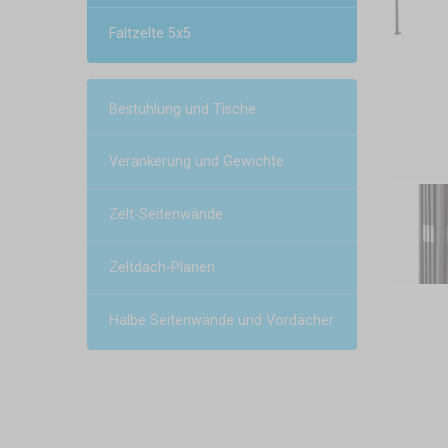
Faltzelte 5x5
Bestuhlung und Tische
Verankerung und Gewichte
Zelt-Seitenwände
Zeltdach-Planen
Halbe Seitenwände und Vordächer