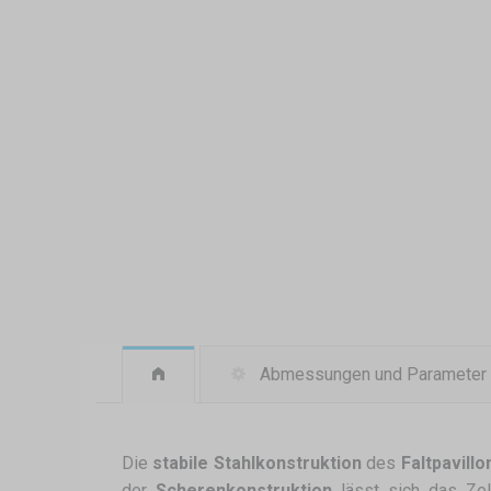
Abmessungen und Parameter
Die
stabile Stahlkonstruktion
des
Faltpavill
der
Scherenkonstruktion
lässt sich das Zel