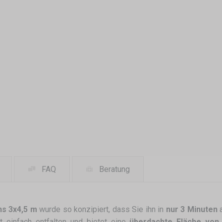
FAQ
Beratung
ons 3x4,5 m
wurde so konzipiert, dass Sie ihn in
nur 3 Minuten
a
t einfach entfalten und bietet eine
überdachte Fläche von