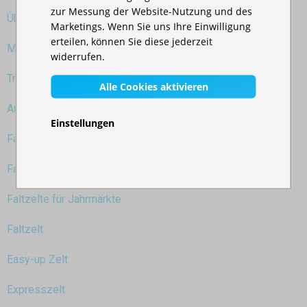
zur Messung der Website-Nutzung und des
Übertragbarer Verkaufsstand
Marketings. Wenn Sie uns Ihre Einwilligung
erteilen, können Sie diese jederzeit
Mobiles Gartenzelt
widerrufen.
Triage-Zelt
Alle Cookies aktivieren
Aufklappbares Partyzelt
Einstellungen
Faltzelte für Ausstellungen
Faltzelte für Feuerwehrwettbewerbe
Faltzelte für Jahrmärkte
Faltzelt
Easy-up Zelt
Expresszelt