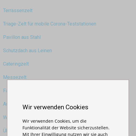
Terrassenzelt
Triage-Zelt für mobile Corona-Teststationen
Pavillon aus Stahl
Schutzdach aus Leinen
Cateringzelt
Messezelt
Faltbarer Pavillon
Angelzelte
Wir verwenden Cookies
Werbestand für Verkauf im Hof
Wir verwenden Cookies, um die
Funktionalität der Website sicherzustellen.
Überdachung für Lagerung des Materials und Holzes
Mit Ihrer Einwilligung nutzen wir sie auch