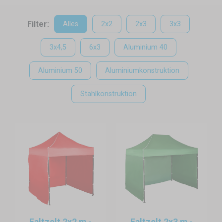
und die Ware vor Wetterumschwung schützen können, und
dabei noch Interesse den potenziellen Kunden wecken
Filter:
Alles
2x2
2x3
3x3
können. Die Faltzelte für den Verkauf auf den Markt sind eine
ideale Alternative für Pavillons aus Holz oder andere
3x4,5
6x3
Aluminium 40
Überdachungen, die in diesen Situationen sehr unpraktisch
sind.
Aluminium 50
Aluminiumkonstruktion
Die Faltzelte für den direkten Verkauf unter klarem Himmel
Stahlkonstruktion
ermöglichen Ihnen, einen überdachten Raum in Ihrem Hof
oder Garten zu schaffen. Zugleich fesselt das Faltzelt sofort
Aufmerksamkeit den Kunden.
Konstruktion
Der Faltpavillon als ein Stand ist sehr einfach, was die
Konstruktion betrifft, damit es von jedem manipulierbar wird
und das Aufstellen nicht zu zeitaufwendig ist. Es gibt zwei
sehr hochwertigen Materiale zur Verfügung – Aluminium und
Stahl. Aus der Sicht der Stabilität und
Faltzelt 2x2 m -
Faltzelt 2x3 m -