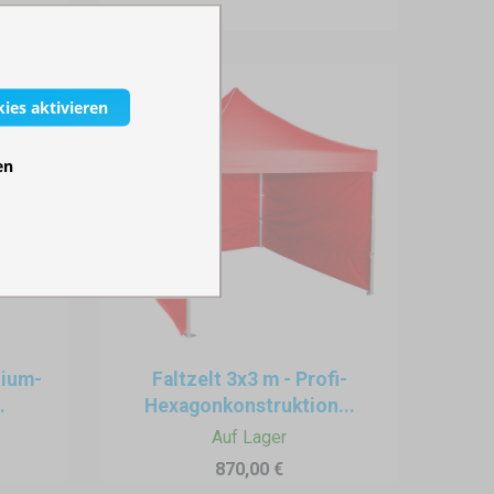
kies aktivieren
en
nium-
Faltzelt 3x3 m - Profi-
.
Hexagonkonstruktion...
Auf Lager
870,00 €