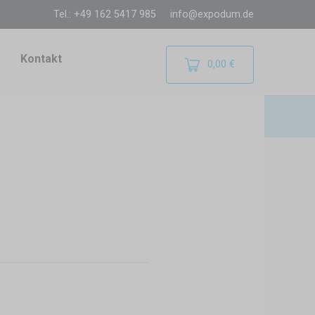
Tel.: +49 162 5417 985
info@expodum.de
Kontakt
0,00 €
 abhalten. Wie oft möchten Sie