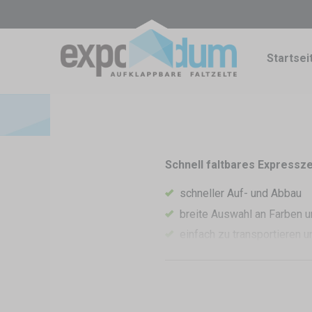
Startsei
Schnell faltbares Expressze
schneller Auf- und Abbau
breite Auswahl an Farben 
einfach zu transportieren u
perfekter Schutz vor Rege
jederzeit und überall einse
Wenn Sie oft im Freien arbeit