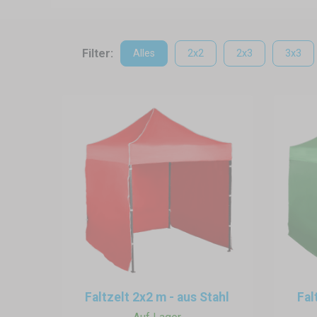
ein Dach über dem Kopf haben 
wir immer mehr online. Remot
Hinterhof, am See oder auf de
Filter:
Alles
2x2
2x3
3x3
aufstellen und nach 5 Minuten
unserem Angebot an Expressz
Konstruktion
Die Expresszelte sind in vier
sich für eine Stahl-, Alumini
pflegen und deren Auf- sowie 
Auf-, Abbau und Verankeru
Wir bieten mehrere Größen vo
sich einen ordentlichen Plat
wählen, wird Sie die Größe de
haben. Der Auf-/Abbau sowie 
Faltzelt 2x2 m - aus Stahl
Fal
Lagerung