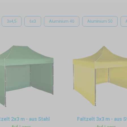
– ein Zelt, das Sie vor Sonne oder Regen schützt, aber auch tr
e Work ermöglicht es uns, zu arbeiten, wo immer wir wollen. 
m Feld. In diesem Fall ist das Expresszelt die beste Wahl. Sie
3x4,5
6x3
Aluminium 40
Aluminium 50
 können Sie frei an der frischen Luft arbeiten, ohne auf das We
elten und Sie müssen sich keine Sorgen um Sturm, Regen ode
 Ausführungen erhältlich. Es hängt von Ihnen ab, was Ihren Bedü
um- oder professionelle Aluminiumkonstruktion entscheiden. Al
Abbau ist sehr einfach, es dauert nicht einmal 10 Minuten.
ng
n Expresszelten an. Es hängt von Ihnen ab, ob Sie eine kompa
z wünschen und das größte Modell mit 3×6 Meter wählen. Unabh
s gefalteten Zeltes überraschen. Sie können Ihr Zelt im Pkw lage
Verankerung des Expresszeltes dauert auch einen Laien nur wen
tzelt 2x3 m - aus Stahl
Faltzelt 3x3 m - aus S