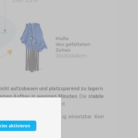
eicht aufzubauen und platzsparend zu lagern
.
einen Aufbau in wenigen Minuten
. Die
stabile
z vor Regen und Sonne bietet.
s
Faltzelt 3x3 m
ist vielseitig einsetzbar. Kein
kies aktivieren