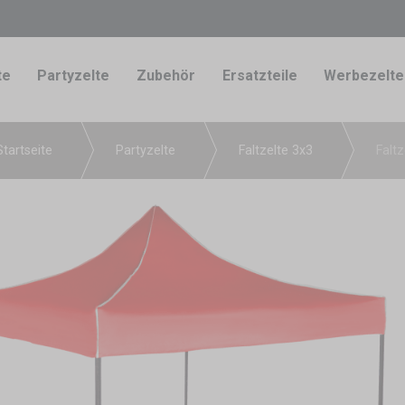
te
Partyzelte
Zubehör
Ersatzteile
Werbezelte
Startseite
Partyzelte
Faltzelte 3x3
Faltz