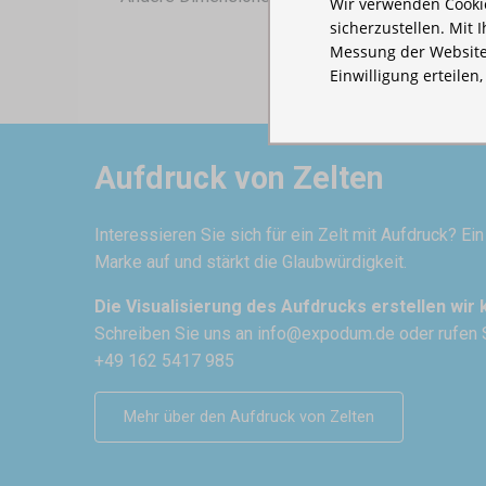
Wir verwenden Cookie
sicherzustellen. Mit 
Messung der Website
Einwilligung erteilen
Aufdruck von Zelten
Interessieren Sie sich für ein Zelt mit Aufdruck? Ei
Marke auf und stärkt die Glaubwürdigkeit.
Die Visualisierung des Aufdrucks erstellen wir 
Schreiben Sie uns an
info@expodum.de
oder rufen 
+49 162 5417 985
Mehr über den Aufdruck von Zelten