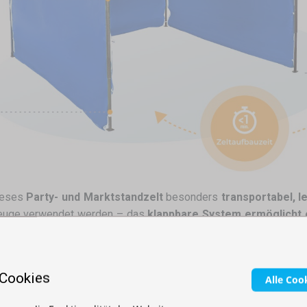
ieses
Party- und Marktstandzelt
besonders
transportabel, l
euge verwendet werden – das
klappbare System ermöglicht 
tigkeit, während die
wasserdichte Polyester-Dachplane
Schut
dach für Werkzeuge oder als Überdachung für Ernte
– da
 Cookies
te Größe
handelt!
Alle Coo