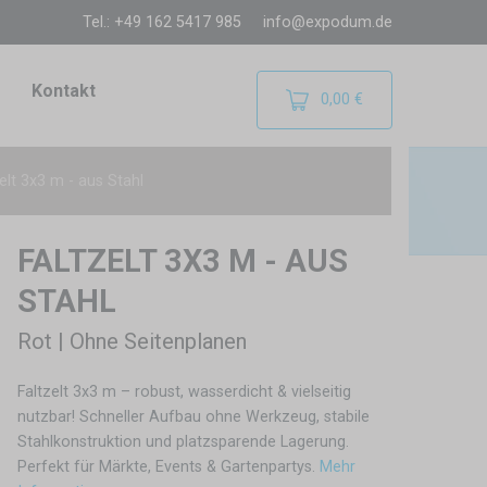
Tel.: +49 162 5417 985
info@expodum.de
Kontakt
0,00 €
elt 3x3 m - aus Stahl
FALTZELT 3X3 M - AUS
STAHL
Rot | Ohne Seitenplanen
Faltzelt 3x3 m – robust, wasserdicht & vielseitig
nutzbar! Schneller Aufbau ohne Werkzeug, stabile
Stahlkonstruktion und platzsparende Lagerung.
Perfekt für Märkte, Events & Gartenpartys.
Mehr