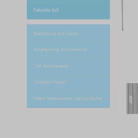
Faltzelte 5x5
Bestuhlung und Tische
Verankerung und Gewichte
Zelt-Seitenwände
Zeltdach-Planen
Halbe Seitenwände und Vordächer