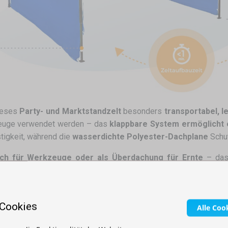
ieses
Party- und Marktstandzelt
besonders
transportabel, l
euge verwendet werden – das
klappbare System ermöglicht 
tigkeit, während die
wasserdichte Polyester-Dachplane
Schut
dach für Werkzeuge oder als Überdachung für Ernte
– da
te Größe
handelt!
 Cookies
Alle Coo