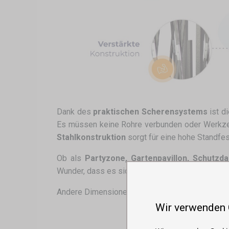
Dank des
praktischen Scherensystems
ist d
Es müssen keine Rohre verbunden oder Werkz
Stahlkonstruktion
sorgt für eine hohe Standfes
Ob als
Partyzone, Gartenpavillon, Schutz
Wunder, dass es sich um unsere
meistverkauf
Andere Dimensionen:
2x2
,
2x3
,
3x4,5
,
3x6
Wir verwenden