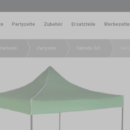
te
Partyzelte
Zubehör
Ersatzteile
Werbezelte
Startseite
Partyzelte
Faltzelte 3x3
Faltz