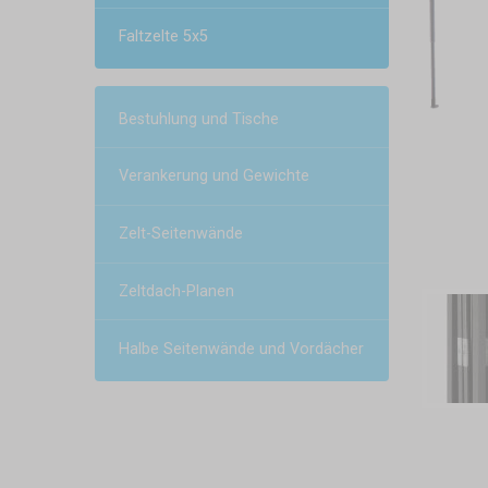
Faltzelte 5x5
Bestuhlung und Tische
Verankerung und Gewichte
Zelt-Seitenwände
Zeltdach-Planen
Halbe Seitenwände und Vordächer