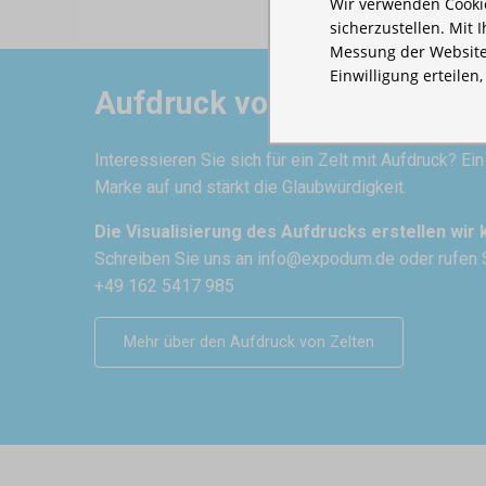
Wir verwenden Cookie
sicherzustellen. Mit 
Messung der Website
Einwilligung erteilen
Aufdruck von Zelten
Interessieren Sie sich für ein Zelt mit Aufdruck? Ei
Marke auf und stärkt die Glaubwürdigkeit.
Die Visualisierung des Aufdrucks erstellen wir 
Schreiben Sie uns an
info@expodum.de
oder rufen 
+49 162 5417 985
Mehr über den Aufdruck von Zelten