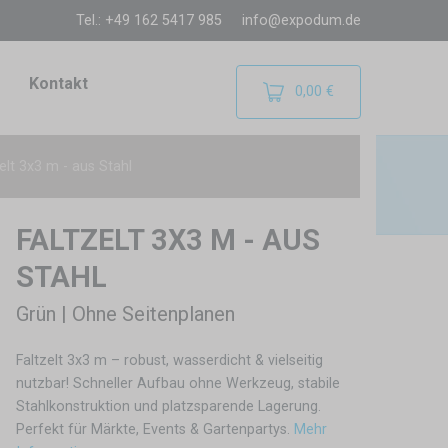
Tel.: +49 162 5417 985
info@expodum.de
Kontakt
0,00 €
elt 3x3 m - aus Stahl
FALTZELT 3X3 M - AUS
STAHL
Grün | Ohne Seitenplanen
Faltzelt 3x3 m – robust, wasserdicht & vielseitig
nutzbar! Schneller Aufbau ohne Werkzeug, stabile
Stahlkonstruktion und platzsparende Lagerung.
Perfekt für Märkte, Events & Gartenpartys.
Mehr