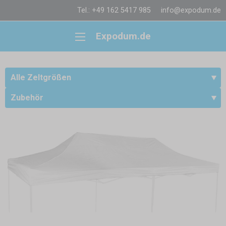
Tel.: +49 162 5417 985
info@expodum.de
Expodum.de
Alle Zeltgrößen
Zubehör