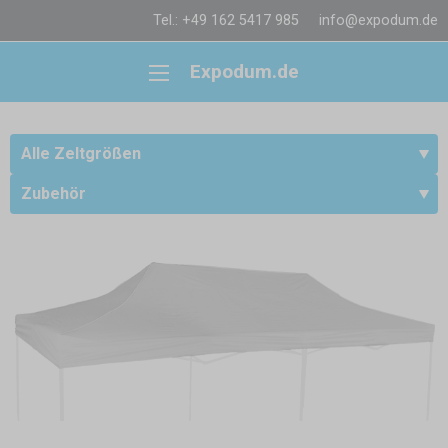
Tel.: +49 162 5417 985
info@expodum.de
Expodum.de
Alle Zeltgrößen
Zubehör