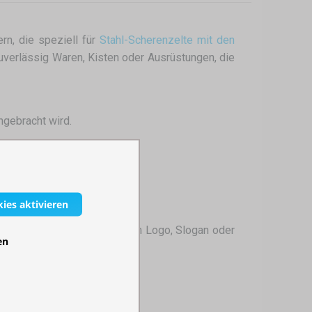
rn, die speziell für
Stahl-Scherenzelte mit den
zuverlässig Waren, Kisten oder Ausrüstungen, die
ngebracht wird.
kies aktivieren
en – Sie können sie mit Ihrem Logo, Slogan oder
en