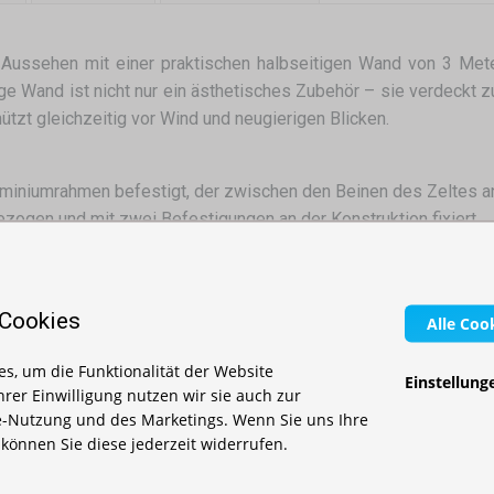
 Aussehen mit einer praktischen halbseitigen Wand von 3 Mete
ge Wand ist nicht nur ein ästhetisches Zubehör – sie verdeckt 
ützt gleichzeitig vor Wind und neugierigen Blicken.
uminiumrahmen befestigt, der zwischen den Beinen des Zeltes a
zogen und mit zwei Befestigungen an der Konstruktion fixiert.
skopischen Mechanismus an die Höhe Ihres Tisches anpassen.
 Cookies
Alle Coo
seitige Wand auch die Möglichkeit, Ihre Marke sichtbar zu mach
s, um die Funktionalität der Website
Einstellung
amkeit der Kunden auf sich zieht.
Ihrer Einwilligung nutzen wir sie auch zur
-Nutzung und des Marketings. Wenn Sie uns Ihre
, können Sie diese jederzeit widerrufen.