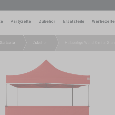
te
Partyzelte
Zubehör
Ersatzteile
Werbezelte
Startseite
Zubehör
Halbseitige Wand 3m für Stah