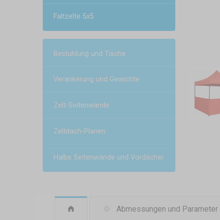
Faltzelte 5x5
Bestuhlung und Tische
Verankerung und Gewichte
Zelt-Seitenwände
Zeltdach-Planen
Halbe Seitenwände und Vordächer
Abmessungen und Parameter