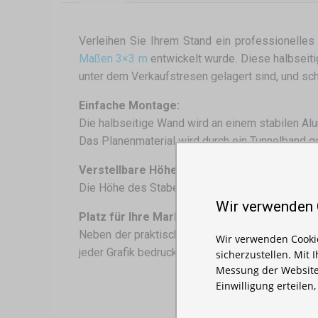
Verleihen Sie Ihrem Stand ein professionelles
Maßen 3×3 m
entwickelt wurde. Diese halbseiti
unter dem Verkaufstresen gelagert sind, und sch
Einfache Montage:
Die halbseitige Wand wird an einem stabilen Al
Das Planenmaterial wird durch ein Tunnelband ge
Verstellbare Höhe:
Die Höhe des Stabes lässt sich dank des tele
Wir verwenden
Platz für Ihre Marke:
Neben der praktischen Funktion bietet die halb
Wir verwenden Cookie
jeder Grafik bedrucken lassen, die die Aufmerks
sicherzustellen. Mit 
Messung der Website
Einwilligung erteilen