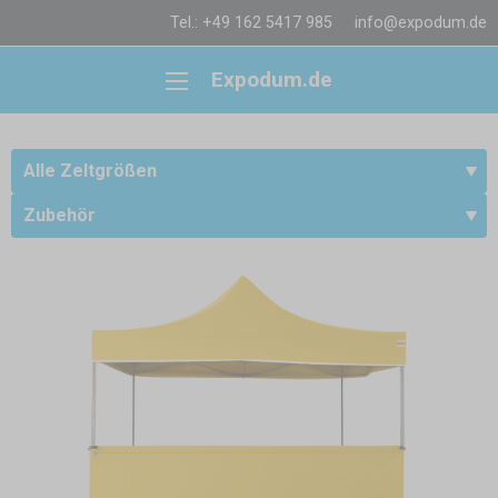
Tel.: +49 162 5417 985
info@expodum.de
Expodum.de
Alle Zeltgrößen
Zubehör