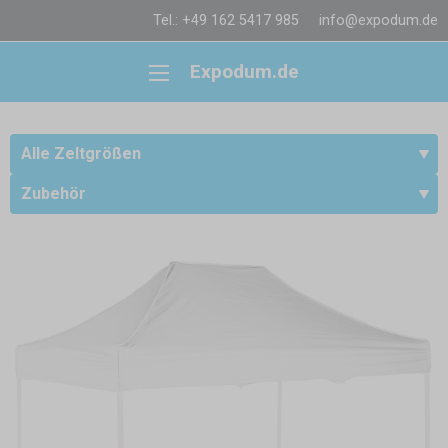
Tel.: +49 162 5417 985
info@expodum.de
Expodum.de
Alle Zeltgrößen
Zubehör