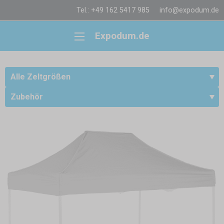
Tel.: +49 162 5417 985
info@expodum.de
Expodum.de
Alle Zeltgrößen
Zubehör