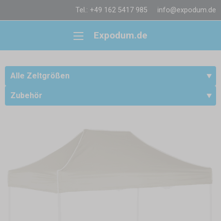
Tel.: +49 162 5417 985
info@expodum.de
Expodum.de
Alle Zeltgrößen
Zubehör