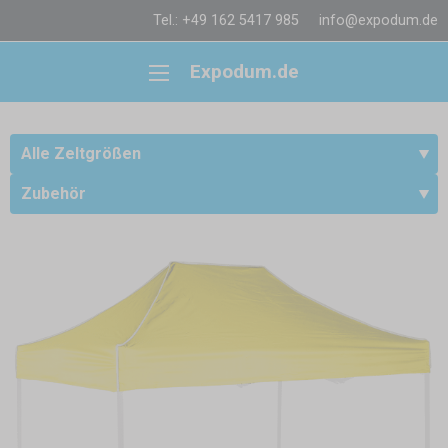
Tel.: +49 162 5417 985
info@expodum.de
Expodum.de
Alle Zeltgrößen
Zubehör