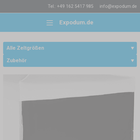
Tel.: +49 162 5417 985
info@expodum.de
Expodum.de
Alle Zeltgrößen
Zubehör