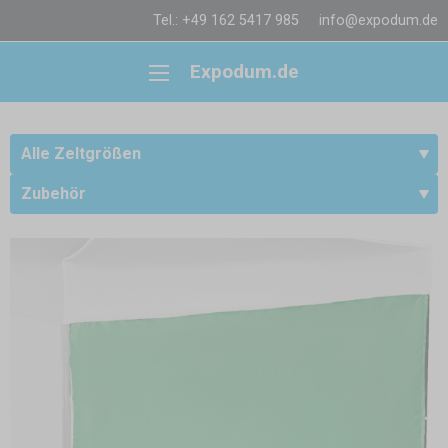
Tel.: +49 162 5417 985
info@expodum.de
Expodum.de
Alle Zeltgrößen
Zubehör